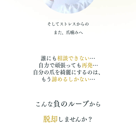
そしてストレスからの
また、爪噛みへ
誰にも
相談できない
…
自力で頑張っても
再発
…
自分の爪を綺麗にするのは、
もう
諦めるしかない
…
負のループ
こんな
から
脱却
しませんか？