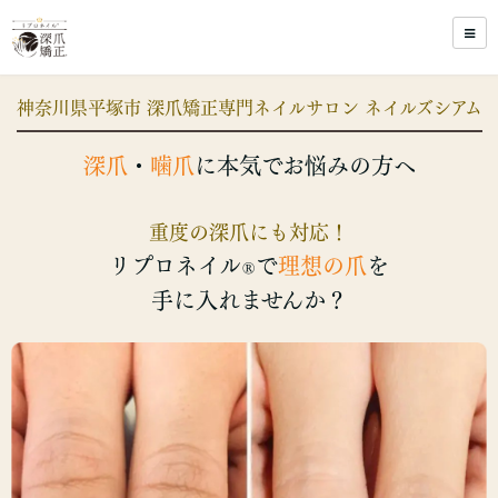
神奈川県平塚市 深爪矯正専門ネイルサロン ネイルズシアム
深爪
・
噛爪
に本気でお悩みの方へ
重度の深爪にも対応！
リプロネイル
で
理想の爪
を
®
手に入れませんか？