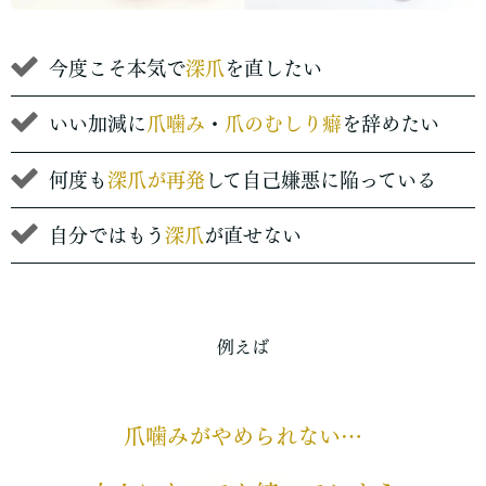
今度こそ本気で
深爪
を直したい
いい加減に
爪噛み
・
爪のむしり癖
を辞めたい
何度も
深爪が再発
して自己嫌悪に陥っている
自分ではもう
深爪
が直せない
例えば
爪噛みがやめられない…